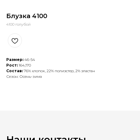
Блузка 4100
4100 голубой
Размер:
46-54
Рост:
164,170
Состав:
76% хлопок, 22% полиэстер, 2% эластан
Сезон: Осень-зима
Наши контакты