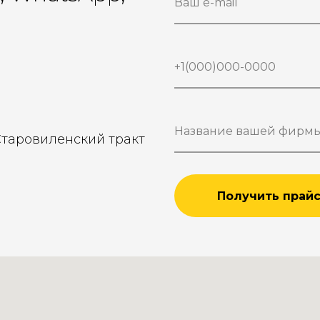
Старовиленский тракт
Получить прай