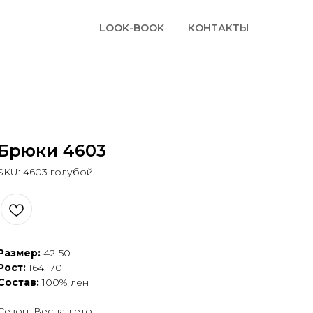
LOOK-BOOK
КОНТАКТЫ
Брюки 4603
SKU:
4603 голубой
Размер:
42-50
Рост:
164,170
Состав:
100% лен
Сезон: Весна-лето