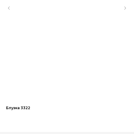
Блузка 3322
Пл