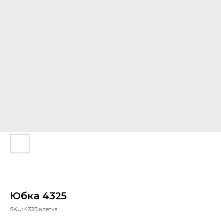
Юбка 4325
SKU:
4325 клетка