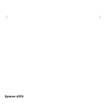
Брюки 4559
Бл