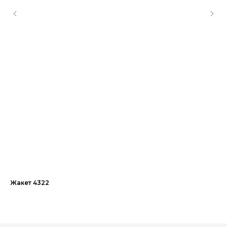
Жакет 4322
Ко