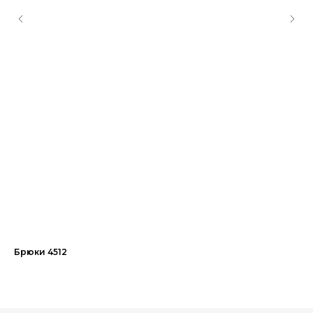
Брюки 4512
Пл