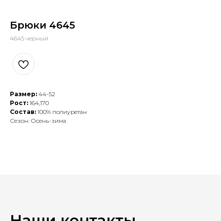
Брюки 4645
4645 черный
Размер:
44-52
Рост:
164,170
Состав:
100% полиуретан
Сезон: Осень-зима
Наши контакты