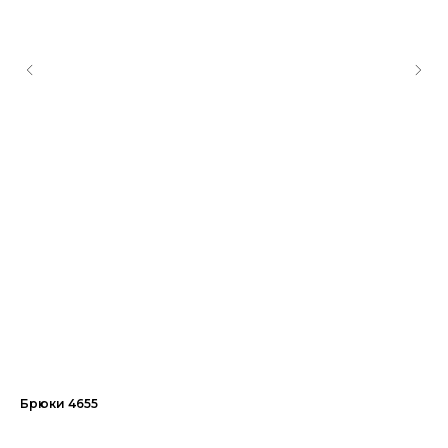
Брюки 4655
Бл