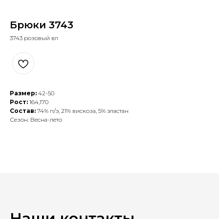
Брюки 3743
3743 розовый вл
Размер:
42-50
Рост:
164,170
Состав:
74% п/э, 21% вискоза, 5% эластан
Сезон: Весна-лето
Наши контакты