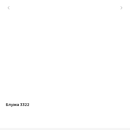
Блузка 3322
Пл