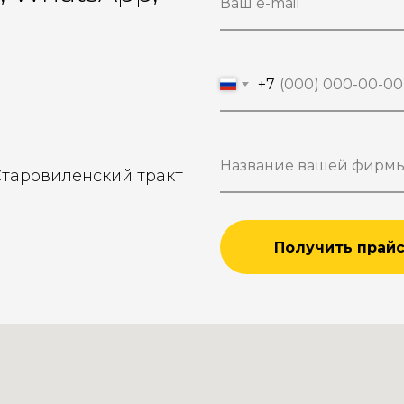
+7
Старовиленский тракт
Получить прай