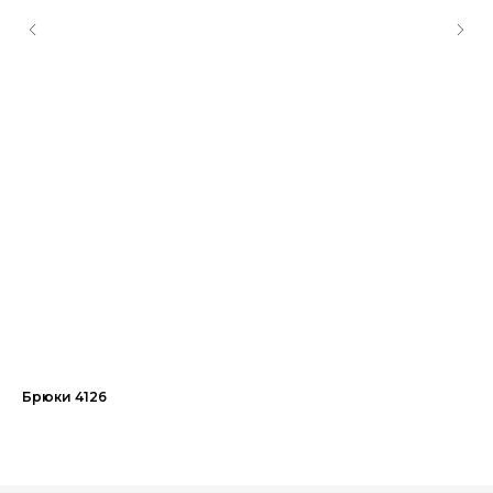
Брюки 4126
Пл