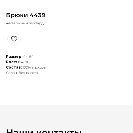
Брюки 4439
4439 рыжий леопард
Размер:
44-54
Рост:
164,170
Состав:
100% вискоза
Сезон: Весна-лето
Наши контакты