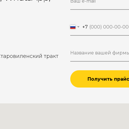
+7
Старовиленский тракт
Получить прай