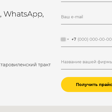
r, WhatsApp,
+7
Старовиленский тракт
Получить прай