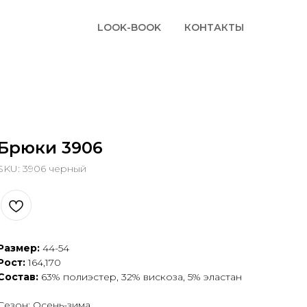
LOOK-BOOK
КОНТАКТЫ
Брюки 3906
SKU:
3906 черный
Размер:
44-54
Рост:
164,170
Состав:
63% полиэстер, 32% вискоза, 5% эластан
Сезон: Осень-зима