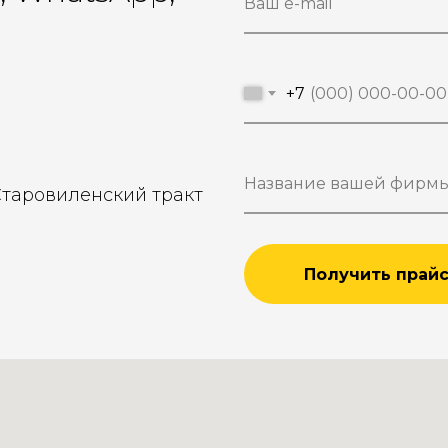
+7
Старовиленский тракт
Получить прай