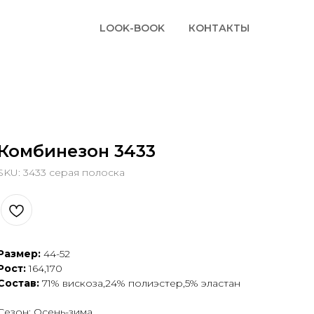
LOOK-BOOK
КОНТАКТЫ
Комбинезон 3433
SKU:
3433 серая полоска
Размер:
44-52
Рост:
164,170
Состав:
71% вискоза,24% полиэстер,5% эластан
Сезон: Осень-зима