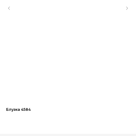
Блузка 4584
Жи